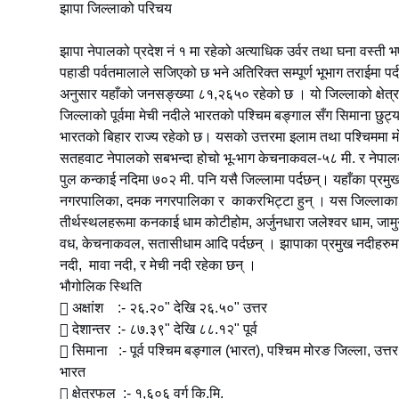
झापा जिल्लाको परिचय
झापा नेपालको प्रदेश नं १ मा रहेको अत्याधिक उर्वर तथा घना वस्ती
पहाडी पर्वतमालाले सजिएको छ भने अतिरिक्त सम्पूर्ण भूभाग तराईमा
अनुसार यहाँको जनसङ्ख्या ८१,२६५० रहेको छ । यो जिल्लाको क्षेत्
जिल्लाको पूर्वमा मेची नदीले भारतको पश्चिम बङ्गाल सँग सिमाना छुट
भारतको बिहार राज्य रहेको छ। यसको उत्तरमा इलाम तथा पश्चिममा मोर
सतहवाट नेपालको सबभन्दा होचो भू-भाग केचनाकवल-५८ मी. र नेपाल
पुल कन्काई नदिमा ७०२ मी. पनि यसै जिल्लामा पर्दछन्। यहाँका प्रमुख
नगरपालिका, दमक नगरपालिका र काकरभिट्टा हुन् । यस जिल्लाका प्
तीर्थस्थलहरूमा कनकाई धाम कोटीहोम, अर्जुनधारा जलेश्वर धाम, जामु
वध, केचनाकवल, सतासीधाम आदि पर्दछन् । झापाका प्रमुख नदीहरुम
नदी, मावा नदी, र मेची नदी रहेका छन् ।
भौगोलिक स्थिति
 अक्षांश :- २६.२०" देखि २६.५०" उत्तर
 देशान्तर :- ८७.३९" देखि ८८.१२" पूर्व
 सिमाना :- पूर्व पश्चिम बङ्गाल (भारत), पश्चिम मोरङ जिल्ला, उत्तर
भारत
 क्षेत्रफल :- १,६०६ वर्ग कि.मि.