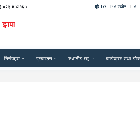
)-०२३-४५२१६५
LG LISA स्कोर
A-
, झापा
निर्णयहरु
प्रकाशन
स्थानीय तह
कार्यक्रम तथा यो