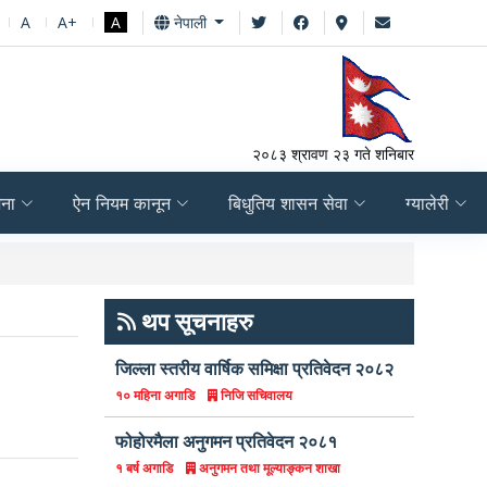
A
A+
A
नेपाली
२०८३ श्रावण २३ गते शनिबार
जना
ऐन नियम कानून
बिधुतिय शासन सेवा
ग्यालेरी
त्रैमासिक फाइनल स्वत
थप सूचनाहरु
जिल्ला स्तरीय वार्षिक समिक्षा प्रतिवेदन २०८२
निजि सचिवालय
१० महिना अगाडि
फोहोरमैला अनुगमन प्रतिवेदन २०८१
अनुगमन तथा मूल्याङ्कन शाखा
१ बर्ष अगाडि