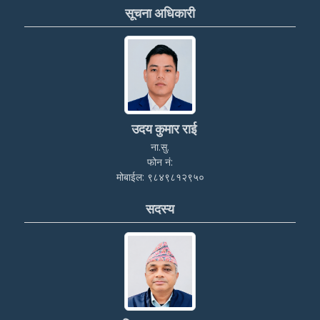
सूचना अधिकारी
उदय कुमार राई
ना.सु.
फोन नं:
मोबाईल: ९८४९८१२९५०
सदस्य