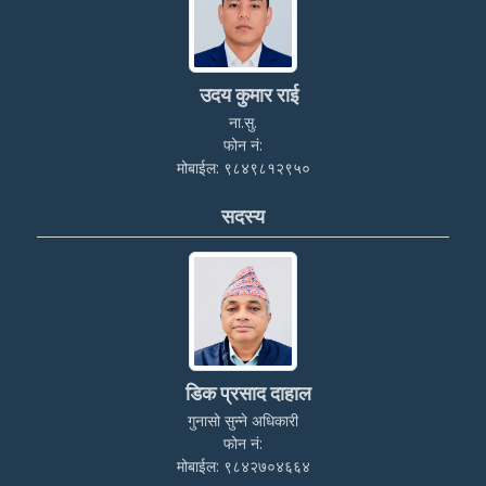
उदय कुमार राई
ना.सु.
फोन नं:
मोबाईल: ९८४९८१२९५०
सदस्य
डिक प्रसाद दाहाल
गुनासो सुन्ने अधिकारी
फोन नं:
मोबाईल: ९८४२७०४६६४