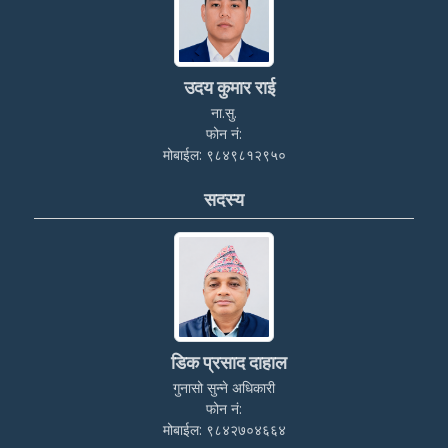
उदय कुमार राई
ना.सु.
फोन नं:
मोबाईल: ९८४९८१२९५०
सदस्य
डिक प्रसाद दाहाल
गुनासो सुन्ने अधिकारी
फोन नं:
मोबाईल: ९८४२७०४६६४